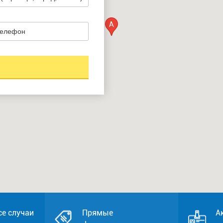
A
се случаи
Прямые
А