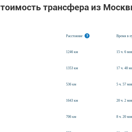
тоимость трансфера из Моск
Расстояние
?
Время в 
1246 км
15 ч. 6 ми
1353 км
17 ч. 48 м
536 км
5 ч. 57 ми
1643 км
20 ч. 2 ми
706 км
8 ч. 20 ми