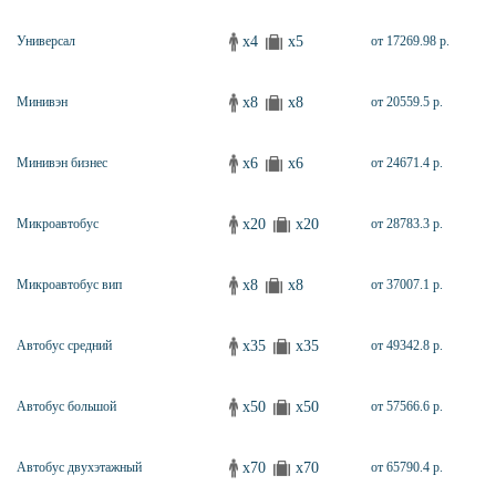
x4
x5
Универсал
от 17269.98 р.
x8
x8
Минивэн
от 20559.5 р.
x6
x6
Минивэн бизнес
от 24671.4 р.
x20
x20
Микроавтобус
от 28783.3 р.
x8
x8
Микроавтобус вип
от 37007.1 р.
x35
x35
Автобус средний
от 49342.8 р.
x50
x50
Автобус большой
от 57566.6 р.
x70
x70
Автобус двухэтажный
от 65790.4 р.