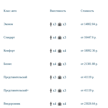
Класс авто
Вместимость
Стоимость
x3
x3
Эконом
от 14802.84 р.
x4
x3
Стандарт
от 16447.6 р.
x4
x4
Комфорт
от 18092.36 р.
x4
x3
Бизнес
от 21381.88 р.
x3
x3
Представительский
от 41119 р.
x3
x3
Представительский+
от 41119 р.
x4
x4
Внедорожник
от 23026.64 р.