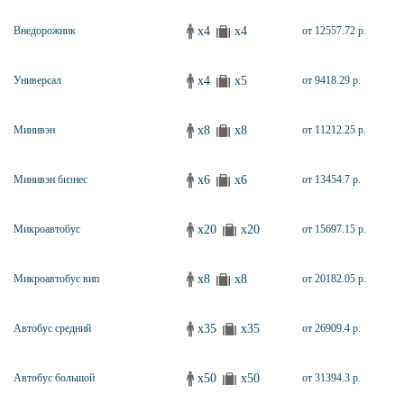
x4
x4
Внедорожник
от 12557.72 р.
x4
x5
Универсал
от 9418.29 р.
x8
x8
Минивэн
от 11212.25 р.
x6
x6
Минивэн бизнес
от 13454.7 р.
x20
x20
Микроавтобус
от 15697.15 р.
x8
x8
Микроавтобус вип
от 20182.05 р.
x35
x35
Автобус средний
от 26909.4 р.
x50
x50
Автобус большой
от 31394.3 р.