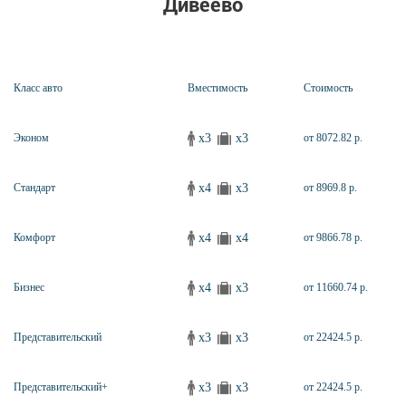
Дивеево
Класс авто
Вместимость
Стоимость
x3
x3
Эконом
от 8072.82 р.
x4
x3
Стандарт
от 8969.8 р.
x4
x4
Комфорт
от 9866.78 р.
x4
x3
Бизнес
от 11660.74 р.
x3
x3
Представительский
от 22424.5 р.
x3
x3
Представительский+
от 22424.5 р.