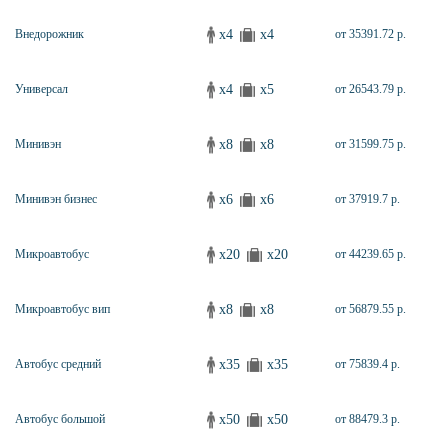
x4
x4
Внедорожник
от 35391.72 р.
x4
x5
Универсал
от 26543.79 р.
x8
x8
Минивэн
от 31599.75 р.
x6
x6
Минивэн бизнес
от 37919.7 р.
x20
x20
Микроавтобус
от 44239.65 р.
x8
x8
Микроавтобус вип
от 56879.55 р.
x35
x35
Автобус средний
от 75839.4 р.
x50
x50
Автобус большой
от 88479.3 р.