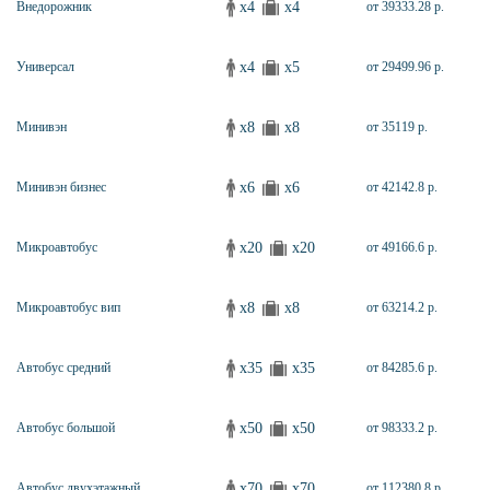
x4
x4
Внедорожник
от 39333.28 р.
x4
x5
Универсал
от 29499.96 р.
x8
x8
Минивэн
от 35119 р.
x6
x6
Минивэн бизнес
от 42142.8 р.
x20
x20
Микроавтобус
от 49166.6 р.
x8
x8
Микроавтобус вип
от 63214.2 р.
x35
x35
Автобус средний
от 84285.6 р.
x50
x50
Автобус большой
от 98333.2 р.
x70
x70
Автобус двухэтажный
от 112380.8 р.