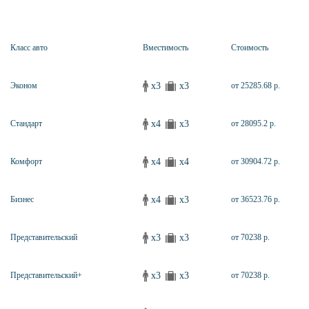
Класс авто
Вместимость
Стоимость
x3
x3
Эконом
от 25285.68 р.
x4
x3
Стандарт
от 28095.2 р.
x4
x4
Комфорт
от 30904.72 р.
x4
x3
Бизнес
от 36523.76 р.
x3
x3
Представительский
от 70238 р.
x3
x3
Представительский+
от 70238 р.