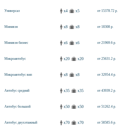
x4
x5
Универсал
от 15378.72 р.
x8
x8
Минивэн
от 18308 р.
x6
x6
Минивэн бизнес
от 21969.6 р.
x20
x20
Микроавтобус
от 25631.2 р.
x8
x8
Микроавтобус вип
от 32954.4 р.
x35
x35
Автобус средний
от 43939.2 р.
x50
x50
Автобус большой
от 51262.4 р.
x70
x70
Автобус двухэтажный
от 58585.6 р.