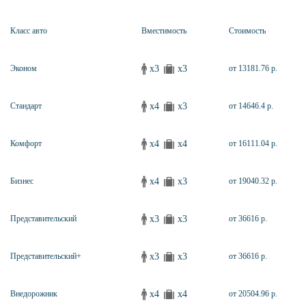
Класс авто
Вместимость
Стоимость
x3
x3
Эконом
от 13181.76 р.
x4
x3
Стандарт
от 14646.4 р.
x4
x4
Комфорт
от 16111.04 р.
x4
x3
Бизнес
от 19040.32 р.
x3
x3
Представительский
от 36616 р.
x3
x3
Представительский+
от 36616 р.
x4
x4
Внедорожник
от 20504.96 р.