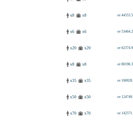
x8
x8
от 44553.5
x6
x6
от 53464.2
x20
x20
от 62374.9
x8
x8
от 80196.3
x35
x35
от 106928.
x50
x50
от 124749.
x70
x70
от 142571.