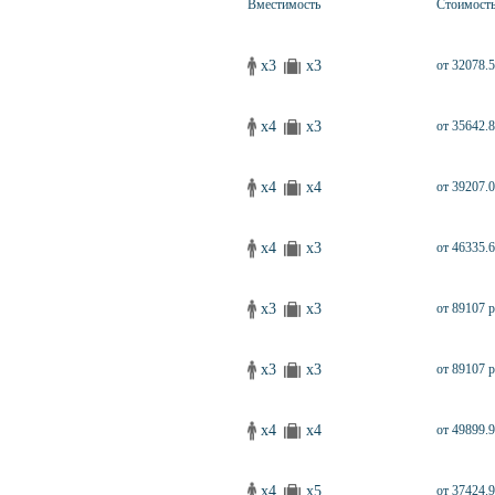
Вместимость
Стоимост
x3
x3
от 32078.5
x4
x3
от 35642.8
x4
x4
от 39207.0
x4
x3
от 46335.6
x3
x3
от 89107 р
x3
x3
от 89107 р
x4
x4
от 49899.9
x4
x5
от 37424.9