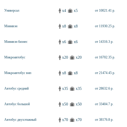
x4
x5
Универсал
от 10021.41 р.
x8
x8
Минивэн
от 11930.25 р.
x6
x6
Минивэн бизнес
от 14316.3 р.
x20
x20
Микроавтобус
от 16702.35 р.
x8
x8
Микроавтобус вип
от 21474.45 р.
x35
x35
Автобус средний
от 28632.6 р.
x50
x50
Автобус большой
от 33404.7 р.
x70
x70
Автобус двухэтажный
от 38176.8 р.