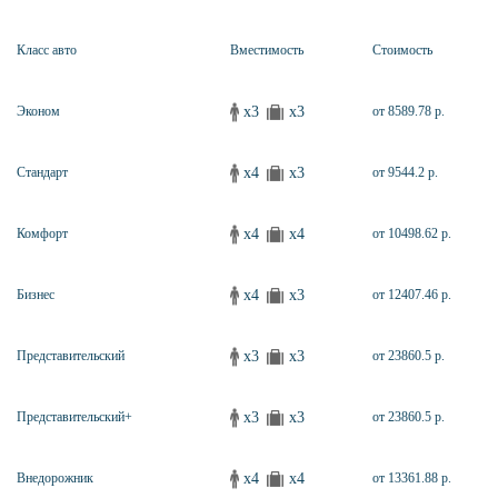
Класс авто
Вместимость
Стоимость
x3
x3
Эконом
от 8589.78 р.
x4
x3
Стандарт
от 9544.2 р.
x4
x4
Комфорт
от 10498.62 р.
x4
x3
Бизнес
от 12407.46 р.
x3
x3
Представительский
от 23860.5 р.
x3
x3
Представительский+
от 23860.5 р.
x4
x4
Внедорожник
от 13361.88 р.