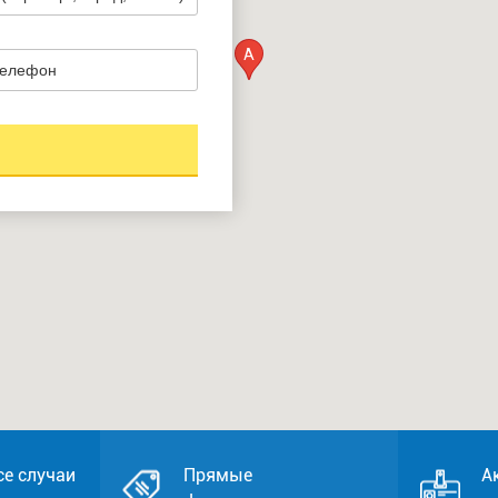
A
се случаи
Прямые
А