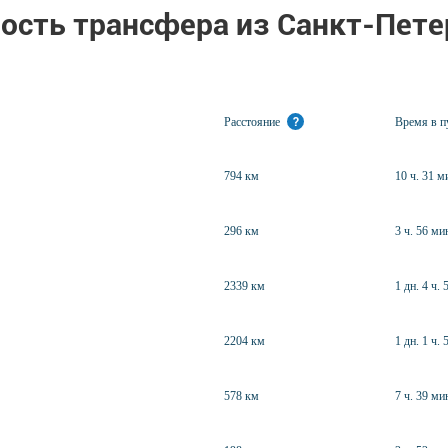
ость трансфера из Санкт-Пете
Расстояние
?
Время в 
794 км
10 ч. 31 м
296 км
3 ч. 56 ми
2339 км
1 дн. 4 ч. 
2204 км
1 дн. 1 ч. 
578 км
7 ч. 39 ми