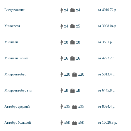
x4
x4
Внедорожник
от 4010.72 р.
x4
x5
Универсал
от 3008.04 р.
x8
x8
Минивэн
от 3581 р.
x6
x6
Минивэн бизнес
от 4297.2 р.
x20
x20
Микроавтобус
от 5013.4 р.
x8
x8
Микроавтобус вип
от 6445.8 р.
x35
x35
Автобус средний
от 8594.4 р.
x50
x50
Автобус большой
от 10026.8 р.