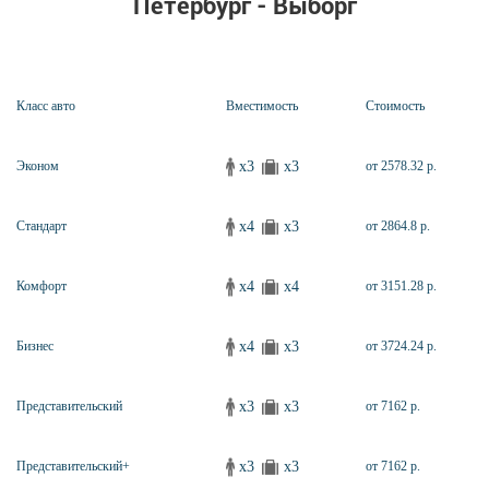
Петербург - Выборг
Класс авто
Вместимость
Стоимость
x3
x3
Эконом
от 2578.32 р.
x4
x3
Стандарт
от 2864.8 р.
x4
x4
Комфорт
от 3151.28 р.
x4
x3
Бизнес
от 3724.24 р.
x3
x3
Представительский
от 7162 р.
x3
x3
Представительский+
от 7162 р.