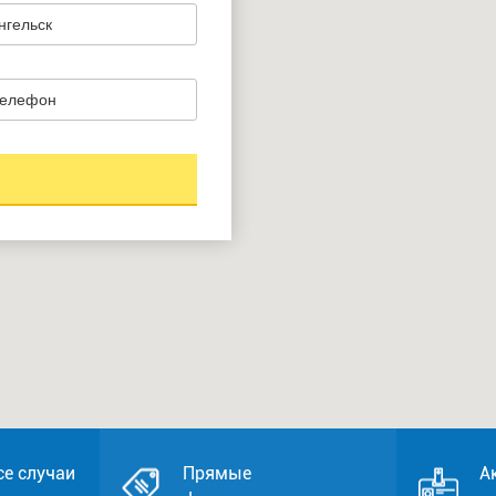
се случаи
Прямые
А