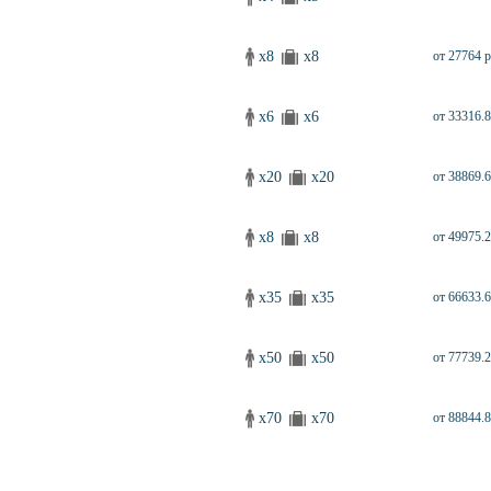
x8
x8
от 27764 р
x6
x6
от 33316.8
x20
x20
от 38869.6
x8
x8
от 49975.2
x35
x35
от 66633.6
x50
x50
от 77739.2
x70
x70
от 88844.8