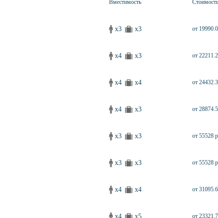
Вместимость
Стоимост
x3
x3
от 19990.0
x4
x3
от 22211.2
x4
x4
от 24432.3
x4
x3
от 28874.5
x3
x3
от 55528 р
x3
x3
от 55528 р
x4
x4
от 31095.6
x4
x5
от 23321.7