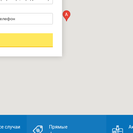
A
се случаи
Прямые
А