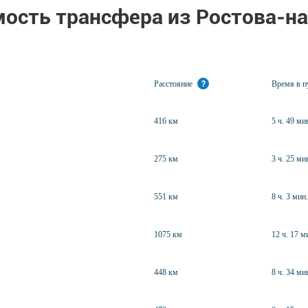
ость трансфера из Ростова-н
Расстояние
?
Время в 
416 км
5 ч. 49 ми
275 км
3 ч. 25 ми
551 км
8 ч. 3 мин.
1075 км
12 ч. 17 м
448 км
8 ч. 34 ми