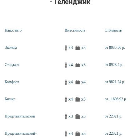
- Геленджик
Класс авто
Вместимость
Стоимость
x3
x3
Эконом
от 8035.56 р.
x4
x3
Стандарт
от 8928.4 р.
x4
x4
Комфорт
от 9821.24 р.
x4
x3
Бизнес
от 11606.92 р.
x3
x3
Представительский
от 22321 р.
x3
x3
Представительский+
от 22321 р.