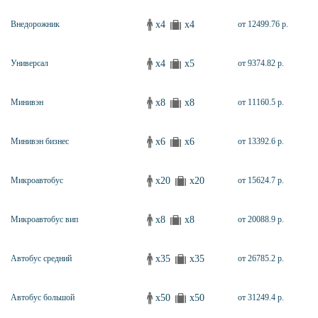
x4
x4
Внедорожник
от 12499.76 р.
x4
x5
Универсал
от 9374.82 р.
x8
x8
Минивэн
от 11160.5 р.
x6
x6
Минивэн бизнес
от 13392.6 р.
x20
x20
Микроавтобус
от 15624.7 р.
x8
x8
Микроавтобус вип
от 20088.9 р.
x35
x35
Автобус средний
от 26785.2 р.
x50
x50
Автобус большой
от 31249.4 р.