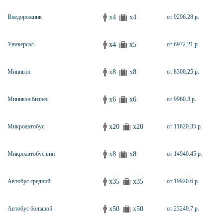
x4
x4
Внедорожник
от 9296.28 р.
x4
x5
Универсал
от 6972.21 р.
x8
x8
Минивэн
от 8300.25 р.
x6
x6
Минивэн бизнес
от 9960.3 р.
x20
x20
Микроавтобус
от 11620.35 р.
x8
x8
Микроавтобус вип
от 14940.45 р.
x35
x35
Автобус средний
от 19920.6 р.
x50
x50
Автобус большой
от 23240.7 р.