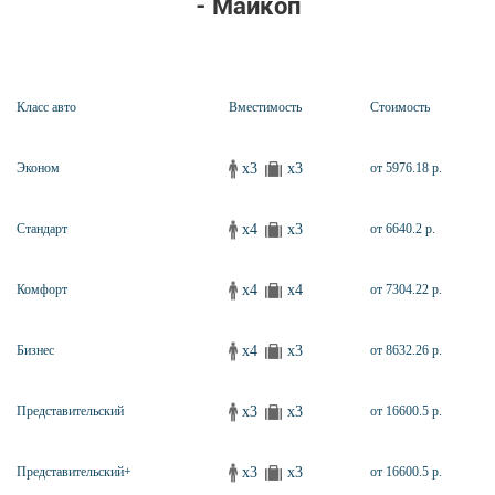
- Майкоп
Класс авто
Вместимость
Стоимость
x3
x3
Эконом
от 5976.18 р.
x4
x3
Стандарт
от 6640.2 р.
x4
x4
Комфорт
от 7304.22 р.
x4
x3
Бизнес
от 8632.26 р.
x3
x3
Представительский
от 16600.5 р.
x3
x3
Представительский+
от 16600.5 р.