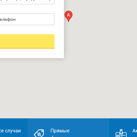
A
се случаи
Прямые
А