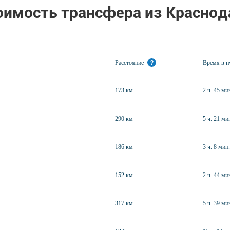
оимость трансфера из Краснод
Расстояние
?
Время в 
173 км
2 ч. 45 ми
290 км
5 ч. 21 ми
186 км
3 ч. 8 мин.
152 км
2 ч. 44 ми
317 км
5 ч. 39 ми