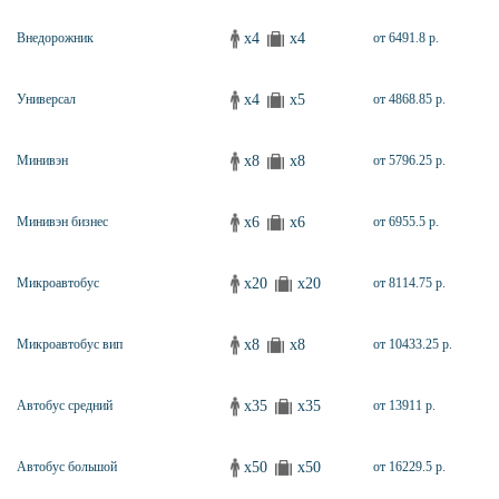
x4
x4
Внедорожник
от 6491.8 р.
x4
x5
Универсал
от 4868.85 р.
x8
x8
Минивэн
от 5796.25 р.
x6
x6
Минивэн бизнес
от 6955.5 р.
x20
x20
Микроавтобус
от 8114.75 р.
x8
x8
Микроавтобус вип
от 10433.25 р.
x35
x35
Автобус средний
от 13911 р.
x50
x50
Автобус большой
от 16229.5 р.