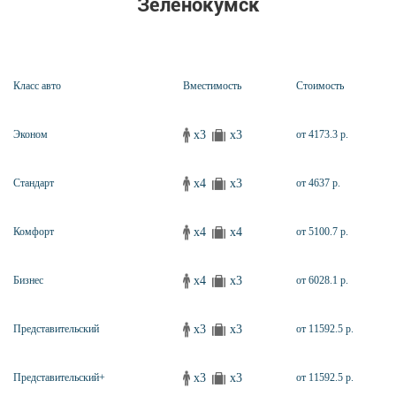
Зеленокумск
Класс авто
Вместимость
Стоимость
x3
x3
Эконом
от 4173.3 р.
x4
x3
Стандарт
от 4637 р.
x4
x4
Комфорт
от 5100.7 р.
x4
x3
Бизнес
от 6028.1 р.
x3
x3
Представительский
от 11592.5 р.
x3
x3
Представительский+
от 11592.5 р.