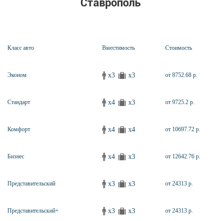
Ставрополь
Класс авто
Вместимость
Стоимость
x3
x3
Эконом
от 8752.68 р.
x4
x3
Стандарт
от 9725.2 р.
x4
x4
Комфорт
от 10697.72 р.
x4
x3
Бизнес
от 12642.76 р.
x3
x3
Представительский
от 24313 р.
x3
x3
Представительский+
от 24313 р.