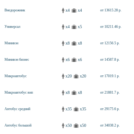
x4
x4
Внедорожник
от 13615.28 р.
x4
x5
Универсал
от 10211.46 р.
x8
x8
Минивэн
от 12156.5 р.
x6
x6
Минивэн бизнес
от 14587.8 р.
x20
x20
Микроавтобус
от 17019.1 р.
x8
x8
Микроавтобус вип
от 21881.7 р.
x35
x35
Автобус средний
от 29175.6 р.
x50
x50
Автобус большой
от 34038.2 р.