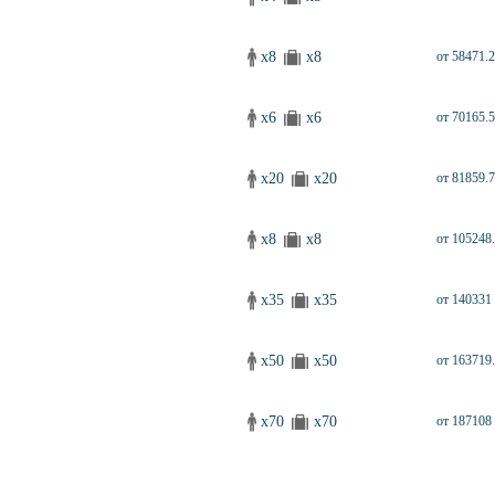
x8
x8
от 58471.2
x6
x6
от 70165.5
x20
x20
от 81859.7
x8
x8
от 105248.
x35
x35
от 140331 
x50
x50
от 163719.
x70
x70
от 187108 