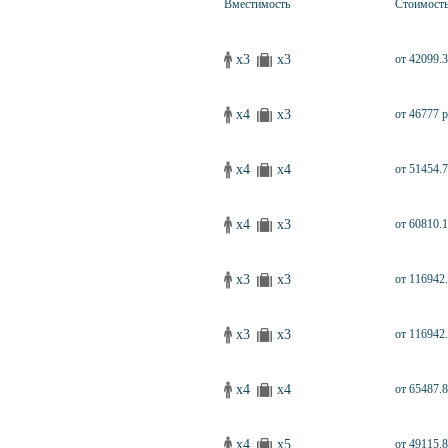
Вместимость
Стоимост
x3
x3
от 42099.3
x4
x3
от 46777 р
x4
x4
от 51454.7
x4
x3
от 60810.1
x3
x3
от 116942.
x3
x3
от 116942.
x4
x4
от 65487.8
x4
x5
от 49115.8