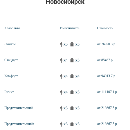
Новосибирск
Класс авто
Вместимость
Стоимость
x3
x3
Эконом
от 76920.3 р.
x4
x3
Стандарт
от 85467 р.
x4
x4
Комфорт
от 94013.7 р.
x4
x3
Бизнес
от 111107.1 р.
x3
x3
Представительский
от 213667.5 р.
x3
x3
Представительский+
от 213667.5 р.