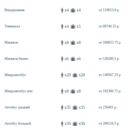
x4
x4
Внедорожник
от 119653.8 р.
x4
x5
Универсал
от 89740.35 р.
x8
x8
Минивэн
от 106833.75 р.
x6
x6
Минивэн бизнес
от 128200.5 р.
x20
x20
Микроавтобус
от 149567.25 р.
x8
x8
Микроавтобус вип
от 192300.75 р.
x35
x35
Автобус средний
от 256401 р.
x50
x50
Автобус большой
от 299134.5 р.