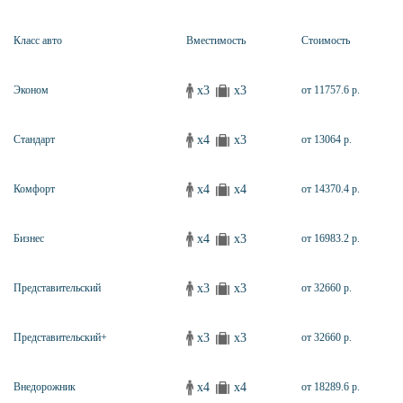
Класс авто
Вместимость
Стоимость
x3
x3
Эконом
от 11757.6 р.
x4
x3
Стандарт
от 13064 р.
x4
x4
Комфорт
от 14370.4 р.
x4
x3
Бизнес
от 16983.2 р.
x3
x3
Представительский
от 32660 р.
x3
x3
Представительский+
от 32660 р.
x4
x4
Внедорожник
от 18289.6 р.