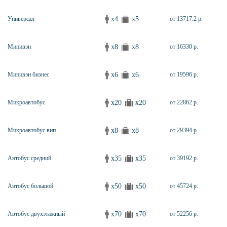
x4
x5
Универсал
от 13717.2 р.
x8
x8
Минивэн
от 16330 р.
x6
x6
Минивэн бизнес
от 19596 р.
x20
x20
Микроавтобус
от 22862 р.
x8
x8
Микроавтобус вип
от 29394 р.
x35
x35
Автобус средний
от 39192 р.
x50
x50
Автобус большой
от 45724 р.
x70
x70
Автобус двухэтажный
от 52256 р.