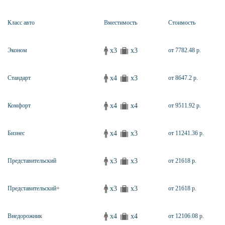
Класс авто
Вместимость
Стоимость
x3
x3
Эконом
от 7782.48 р.
x4
x3
Стандарт
от 8647.2 р.
x4
x4
Комфорт
от 9511.92 р.
x4
x3
Бизнес
от 11241.36 р.
x3
x3
Представительский
от 21618 р.
x3
x3
Представительский+
от 21618 р.
x4
x4
Внедорожник
от 12106.08 р.