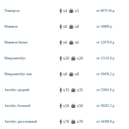
x4
x5
Универсал
от 9079.56 р.
x8
x8
Минивэн
от 10809 р.
x6
x6
Минивэн бизнес
от 12970.8 р.
x20
x20
Микроавтобус
от 15132.6 р.
x8
x8
Микроавтобус вип
от 19456.2 р.
x35
x35
Автобус средний
от 25941.6 р.
x50
x50
Автобус большой
от 30265.2 р.
x70
x70
Автобус двухэтажный
от 34588.8 р.