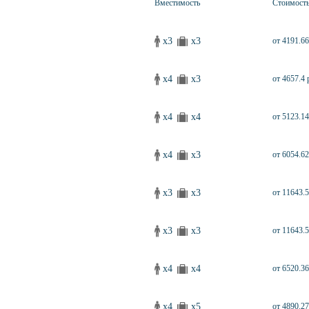
Вместимость
Стоимост
x3
x3
от 4191.66
x4
x3
от 4657.4 
x4
x4
от 5123.14
x4
x3
от 6054.62
x3
x3
от 11643.5
x3
x3
от 11643.5
x4
x4
от 6520.36
x4
x5
от 4890.27