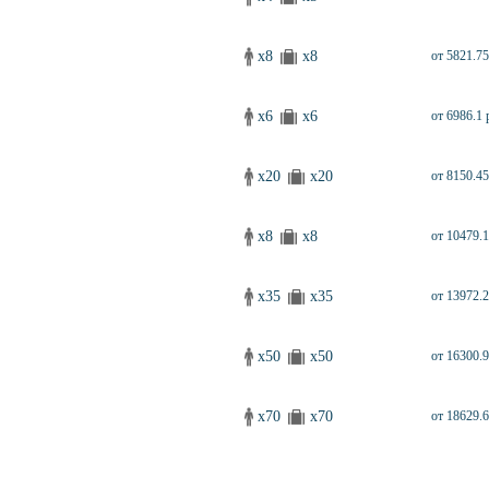
x8
x8
от 5821.75
x6
x6
от 6986.1 
x20
x20
от 8150.45
x8
x8
от 10479.1
x35
x35
от 13972.2
x50
x50
от 16300.9
x70
x70
от 18629.6