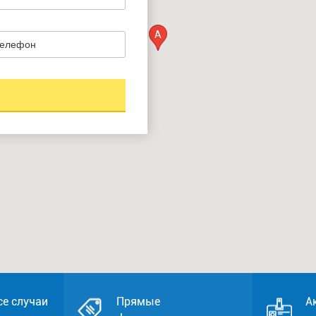
A
се случаи
Прямые
А