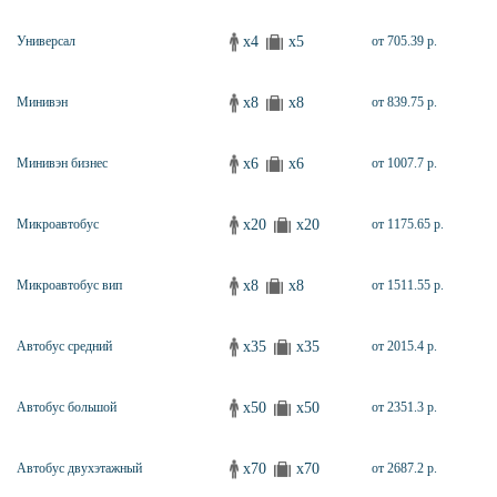
x4
x5
Универсал
от 705.39 р.
x8
x8
Минивэн
от 839.75 р.
x6
x6
Минивэн бизнес
от 1007.7 р.
x20
x20
Микроавтобус
от 1175.65 р.
x8
x8
Микроавтобус вип
от 1511.55 р.
x35
x35
Автобус средний
от 2015.4 р.
x50
x50
Автобус большой
от 2351.3 р.
x70
x70
Автобус двухэтажный
от 2687.2 р.