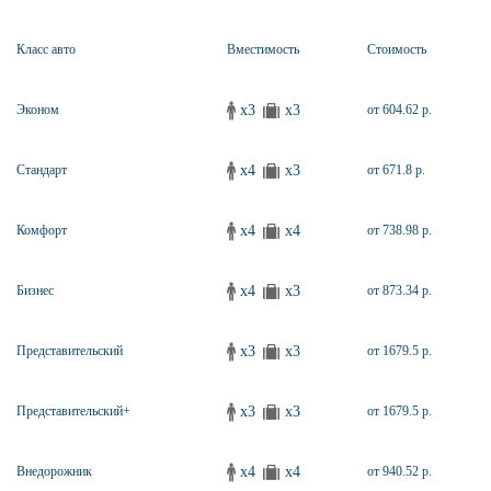
Класс авто
Вместимость
Стоимость
x3
x3
Эконом
от 604.62 р.
x4
x3
Стандарт
от 671.8 р.
x4
x4
Комфорт
от 738.98 р.
x4
x3
Бизнес
от 873.34 р.
x3
x3
Представительский
от 1679.5 р.
x3
x3
Представительский+
от 1679.5 р.
x4
x4
Внедорожник
от 940.52 р.