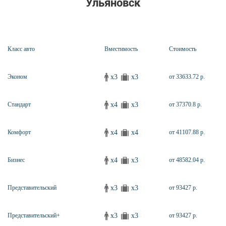
Ульяновск
Класс авто
Вместимость
Стоимость
x3
x3
Эконом
от 33633.72 р.
x4
x3
Стандарт
от 37370.8 р.
x4
x4
Комфорт
от 41107.88 р.
x4
x3
Бизнес
от 48582.04 р.
x3
x3
Представительский
от 93427 р.
x3
x3
Представительский+
от 93427 р.