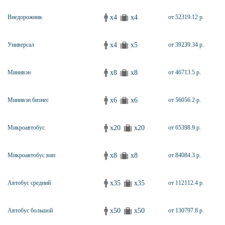
x4
x4
Внедорожник
от 52319.12 р.
x4
x5
Универсал
от 39239.34 р.
x8
x8
Минивэн
от 46713.5 р.
x6
x6
Минивэн бизнес
от 56056.2 р.
x20
x20
Микроавтобус
от 65398.9 р.
x8
x8
Микроавтобус вип
от 84084.3 р.
x35
x35
Автобус средний
от 112112.4 р.
x50
x50
Автобус большой
от 130797.8 р.