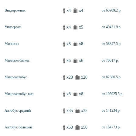
x4
x4
Внедорожник
от 65909.2 р.
x4
x5
Универсал
от 49431.9 р.
x8
x8
Минивэн
от 58847.5 р.
x6
x6
Минивэн бизнес
от 70617 р.
x20
x20
Микроавтобус
от 82386.5 р.
x8
x8
Микроавтобус вип
от 105925.5 р.
x35
x35
Автобус средний
от 141234 р.
x50
x50
Автобус большой
от 164773 р.