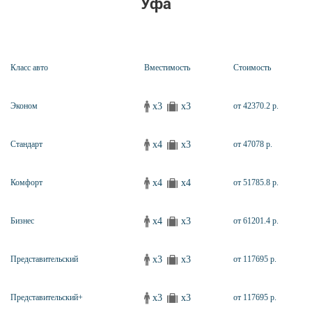
Уфа
Класс авто
Вместимость
Стоимость
x3
x3
Эконом
от 42370.2 р.
x4
x3
Стандарт
от 47078 р.
x4
x4
Комфорт
от 51785.8 р.
x4
x3
Бизнес
от 61201.4 р.
x3
x3
Представительский
от 117695 р.
x3
x3
Представительский+
от 117695 р.