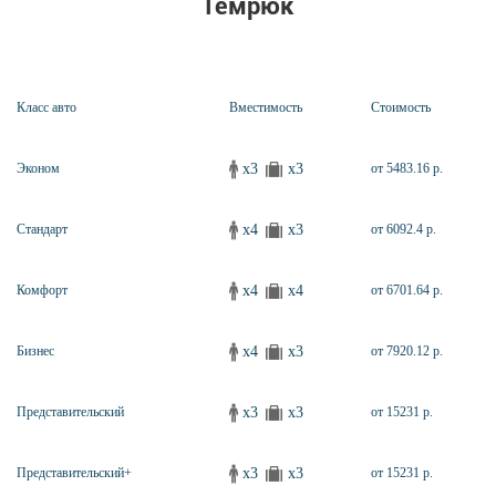
Темрюк
Класс авто
Вместимость
Стоимость
x3
x3
Эконом
от 5483.16 р.
x4
x3
Стандарт
от 6092.4 р.
x4
x4
Комфорт
от 6701.64 р.
x4
x3
Бизнес
от 7920.12 р.
x3
x3
Представительский
от 15231 р.
x3
x3
Представительский+
от 15231 р.