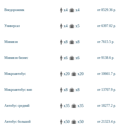
x4
x4
Внедорожник
от 8529.36 р.
x4
x5
Универсал
от 6397.02 р.
x8
x8
Минивэн
от 7615.5 р.
x6
x6
Минивэн бизнес
от 9138.6 р.
x20
x20
Микроавтобус
от 10661.7 р.
x8
x8
Микроавтобус вип
от 13707.9 р.
x35
x35
Автобус средний
от 18277.2 р.
x50
x50
Автобус большой
от 21323.4 р.