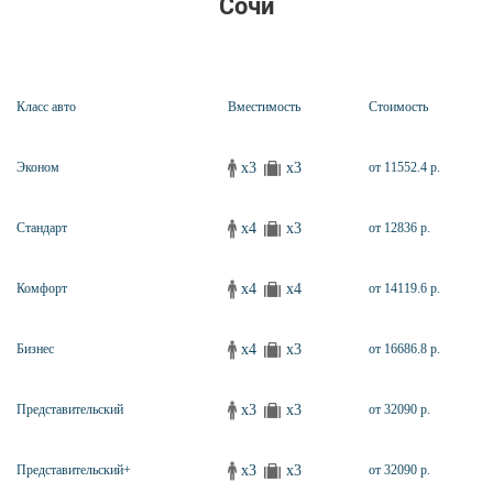
Сочи
Класс авто
Вместимость
Стоимость
x3
x3
Эконом
от 11552.4 р.
x4
x3
Стандарт
от 12836 р.
x4
x4
Комфорт
от 14119.6 р.
x4
x3
Бизнес
от 16686.8 р.
x3
x3
Представительский
от 32090 р.
x3
x3
Представительский+
от 32090 р.