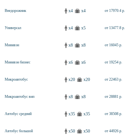
x4
x4
Внедорожник
от 17970.4 р.
x4
x5
Универсал
от 13477.8 р.
x8
x8
Минивэн
от 16045 р.
x6
x6
Минивэн бизнес
от 19254 р.
x20
x20
Микроавтобус
от 22463 р.
x8
x8
Микроавтобус вип
от 28881 р.
x35
x35
Автобус средний
от 38508 р.
x50
x50
Автобус большой
от 44926 р.