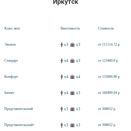
Иркутск
Класс авто
Вместимость
Стоимость
x3
x3
Эконом
от 111114.72 р.
x4
x3
Стандарт
от 123460.8 р.
x4
x4
Комфорт
от 135806.88 р.
x4
x3
Бизнес
от 160499.04 р.
x3
x3
Представительский
от 308652 р.
x3
x3
Представительский+
от 308652 р.