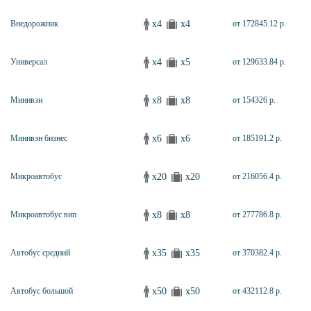
x4
x4
Внедорожник
от 172845.12 р.
x4
x5
Универсал
от 129633.84 р.
x8
x8
Минивэн
от 154326 р.
x6
x6
Минивэн бизнес
от 185191.2 р.
x20
x20
Микроавтобус
от 216056.4 р.
x8
x8
Микроавтобус вип
от 277786.8 р.
x35
x35
Автобус средний
от 370382.4 р.
x50
x50
Автобус большой
от 432112.8 р.