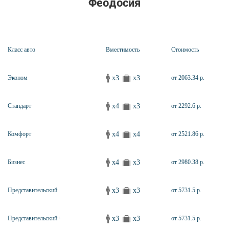
Феодосия
Класс авто
Вместимость
Стоимость
x3
x3
Эконом
от 2063.34 р.
x4
x3
Стандарт
от 2292.6 р.
x4
x4
Комфорт
от 2521.86 р.
x4
x3
Бизнес
от 2980.38 р.
x3
x3
Представительский
от 5731.5 р.
x3
x3
Представительский+
от 5731.5 р.