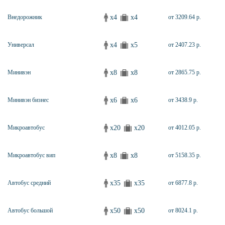
x4
x4
Внедорожник
от 3209.64 р.
x4
x5
Универсал
от 2407.23 р.
x8
x8
Минивэн
от 2865.75 р.
x6
x6
Минивэн бизнес
от 3438.9 р.
x20
x20
Микроавтобус
от 4012.05 р.
x8
x8
Микроавтобус вип
от 5158.35 р.
x35
x35
Автобус средний
от 6877.8 р.
x50
x50
Автобус большой
от 8024.1 р.