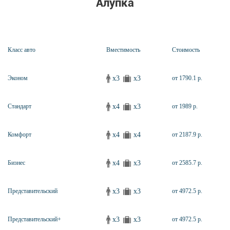
Алупка
Класс авто
Вместимость
Стоимость
x3
x3
Эконом
от 1790.1 р.
x4
x3
Стандарт
от 1989 р.
x4
x4
Комфорт
от 2187.9 р.
x4
x3
Бизнес
от 2585.7 р.
x3
x3
Представительский
от 4972.5 р.
x3
x3
Представительский+
от 4972.5 р.