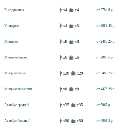
x4
x4
Внедорожник
от 2784.6 р.
x4
x5
Универсал
от 2088.45 р.
x8
x8
Минивэн
от 2486.25 р.
x6
x6
Минивэн бизнес
от 2983.5 р.
x20
x20
Микроавтобус
от 3480.75 р.
x8
x8
Микроавтобус вип
от 4475.25 р.
x35
x35
Автобус средний
от 5967 р.
x50
x50
Автобус большой
от 6961.5 р.