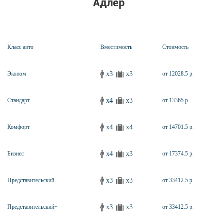
Адлер
Класс авто
Вместимость
Стоимость
x3
x3
Эконом
от 12028.5 р.
x4
x3
Стандарт
от 13365 р.
x4
x4
Комфорт
от 14701.5 р.
x4
x3
Бизнес
от 17374.5 р.
x3
x3
Представительский
от 33412.5 р.
x3
x3
Представительский+
от 33412.5 р.