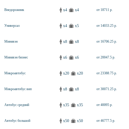
x4
x4
Внедорожник
от 18711 р.
x4
x5
Универсал
от 14033.25 р.
x8
x8
Минивэн
от 16706.25 р.
x6
x6
Минивэн бизнес
от 20047.5 р.
x20
x20
Микроавтобус
от 23388.75 р.
x8
x8
Микроавтобус вип
от 30071.25 р.
x35
x35
Автобус средний
от 40095 р.
x50
x50
Автобус большой
от 46777.5 р.