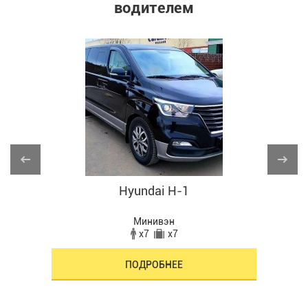
водителем
Hyundai H-1
Hyun
Минивэн
x7
x7
ПОДРОБНЕЕ