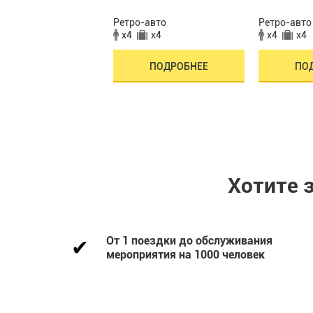
авто
Ретро-авто
Ретро-авто
x4
x4
x4
x4
x4
ПОДРОБНЕЕ
ПОДРОБНЕЕ
ПО
Хотите 
От 1 поездки до обслуживания
мероприятия на 1000 человек