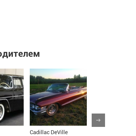
водителем
а
Cadillac DeVille
Ford LTD Landau