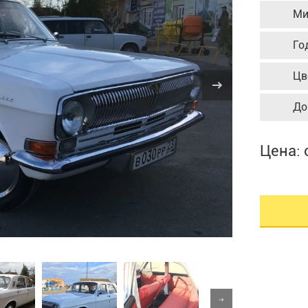
Ми
Го
Цв
До
Цена: 