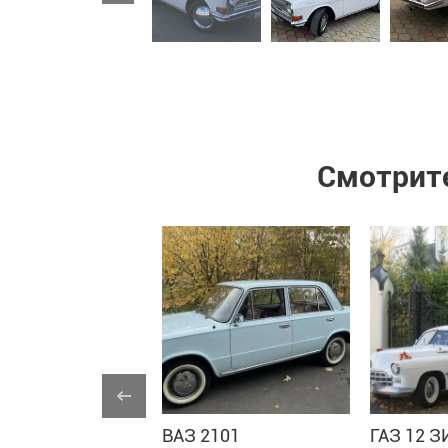
Смотрите
вич 412
ВАЗ 2101
ГАЗ 12 