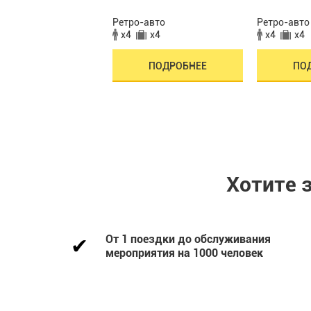
авто
Ретро-авто
Ретро-авто
x4
x4
x4
x4
x4
ПОДРОБНЕЕ
ПОДРОБНЕЕ
ПО
Хотите 
От 1 поездки до обслуживания
мероприятия на 1000 человек