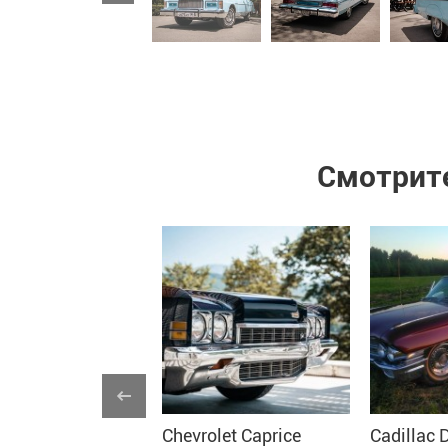
Смотрите
RОLЕТ IМPАLA
Chevrolet Caprice
Cadillac 