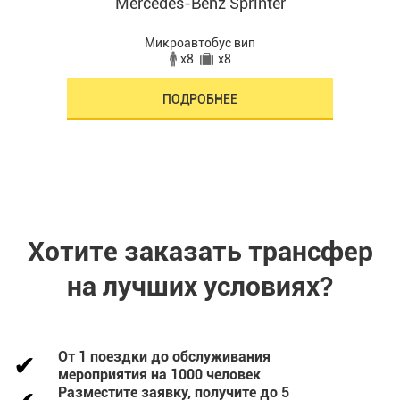
r
Mercedes-Benz Sprinter
Микроавтобус вип
x8
x8
ПОДРОБНЕЕ
Хотите заказать трансфер
на лучших условиях?
От 1 поездки до обслуживания
мероприятия на 1000 человек
Разместите заявку, получите до 5