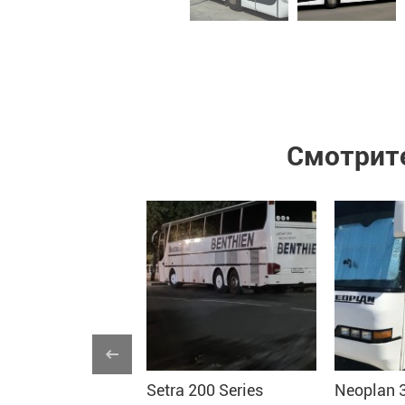
Смотрите
an Cityliner
Setra 200 Series
Neoplan 