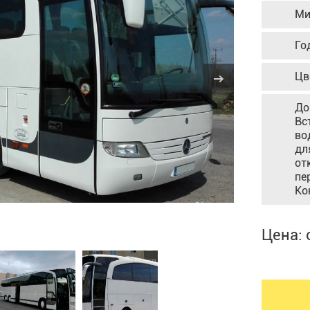
Ми
Го
Цв
До
Вс
во
дл
от
пе
Ко
Цена: 