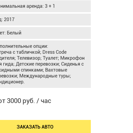
нимальная аренда: 3 + 1
д: 2017
ет: Белый
полнительные опции:
треча с табличкой; Dress Code
дителя; Телевизор; Туалет; Микрофон
я гида; Детские перевозки; Сиденья с
кидными спинками; Вахтовые
ревозки; Международные туры;
ндиционер.
от 3000 руб. / час
ЗАКАЗАТЬ АВТО