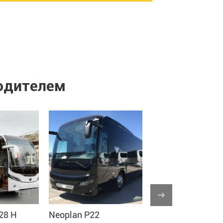
водителем
28 H
Neoplan P22
Scania K113