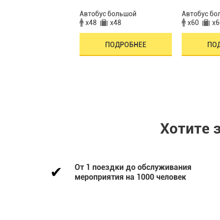
ус большой
Автобус большой
Автобус бо
x57
x48
x48
x60
x6
ПОДРОБНЕЕ
ПОДРОБНЕЕ
ПО
Хотите 
От 1 поездки до обслуживания
мероприятия на 1000 человек